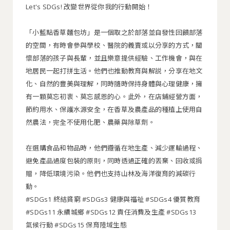
Let's SDGs! 改變世界從你我的行動開始！
「小藍點香草麵包坊」是一個取之於部落並自發性回饋部落
的空間，有時會參與學校、醫院的義賣或以分享的方式，關
懷部落的孩子與長輩，並且樂意提供經驗、工作機會，與在
地居民一起打拼生活。他們也推動教育與解説，分享在地文
化、自然的豐美與理解，同時隨時保持身體與心理健康，擁
有一顆莫忘初衷、莫忘感恩的心。此外，在店鋪經營方面，
節約用水、保護水源安全，在香草及農產品的種植上使用自
然農法，完全不使用化肥、農藥與除草劑。
在選購食品和物品時，他們遵循在地生產、減少運輸過程、
避免產品過度包裝的原則，同時透過正確的丟棄、回收或捐
贈，降低環境污染。他們也支持山林及海洋復育的減碳行
動。
#SDGs1 終結貧窮 #SDGs3 健康與福祉 #SDGs4 優質教育
#SDGs11 永續城鄉 #SDGs12 責任消費及生產 #SDGs13
氣候行動 #SDGs15 保育陸域生態