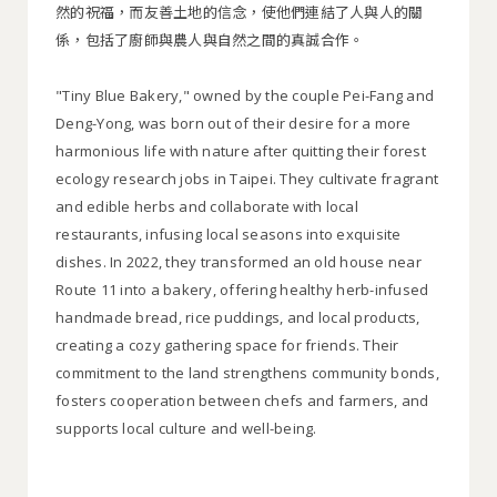
然的祝福，而友善土地的信念，使他們連結了人與人的關
係，包括了廚師與農人與自然之間的真誠合作。
"Tiny Blue Bakery," owned by the couple Pei-Fang and
Deng-Yong, was born out of their desire for a more
harmonious life with nature after quitting their forest
ecology research jobs in Taipei. They cultivate fragrant
and edible herbs and collaborate with local
restaurants, infusing local seasons into exquisite
dishes. In 2022, they transformed an old house near
Route 11 into a bakery, offering healthy herb-infused
handmade bread, rice puddings, and local products,
creating a cozy gathering space for friends. Their
commitment to the land strengthens community bonds,
fosters cooperation between chefs and farmers, and
supports local culture and well-being.