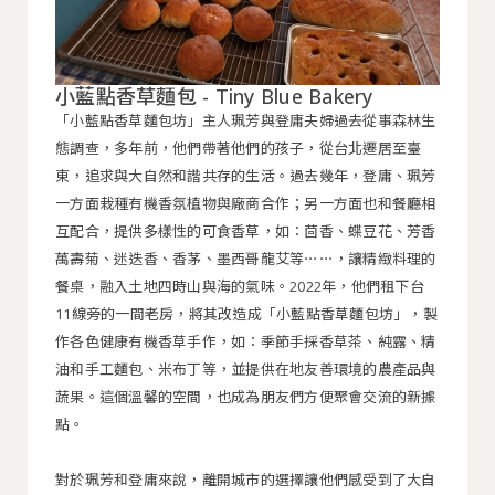
小藍點香草麵包 - Tiny Blue Bakery
「小藍點香草麵包坊」主人珮芳與登庸夫婦過去從事森林生
態調查，多年前，他們帶著他們的孩子，從台北遷居至臺
東，追求與大自然和諧共存的生活。過去幾年，登庸、珮芳
一方面栽種有機香氛植物與廠商合作；另一方面也和餐廳相
互配合，提供多樣性的可食香草，如：茴香、蝶豆花、芳香
萬壽菊、迷迭香、香茅、墨西哥龍艾等⋯⋯，讓精緻料理的
餐桌，融入土地四時山與海的氣味。2022年，他們租下台
11線旁的一間老房，將其改造成「小藍點香草麵包坊」，製
作各色健康有機香草手作，如：季節手採香草茶、純露、精
油和手工麵包、米布丁等，並提供在地友善環境的農產品與
蔬果。這個溫馨的空間，也成為朋友們方便聚會交流的新據
點。
對於珮芳和登庸來說，離開城市的選擇讓他們感受到了大自