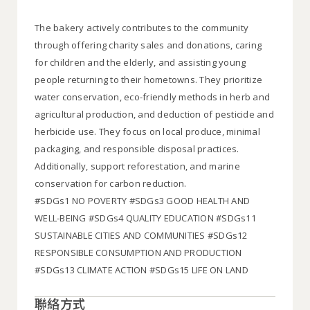
The bakery actively contributes to the community
through offering charity sales and donations, caring
for children and the elderly, and assisting young
people returning to their hometowns. They prioritize
water conservation, eco-friendly methods in herb and
agricultural production, and deduction of pesticide and
herbicide use. They focus on local produce, minimal
packaging, and responsible disposal practices.
Additionally, support reforestation, and marine
conservation for carbon reduction.
#SDGs1 NO POVERTY #SDGs3 GOOD HEALTH AND
WELL-BEING #SDGs4 QUALITY EDUCATION #SDGs11
SUSTAINABLE CITIES AND COMMUNITIES #SDGs12
RESPONSIBLE CONSUMPTION AND PRODUCTION
#SDGs13 CLIMATE ACTION #SDGs15 LIFE ON LAND
聯絡方式