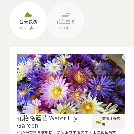
台東長濱
花蓮豐濱
Changbin
Fengbin
花格格蓮莊 Water Lily
雙濱共好店
Garden
家
位於台東縣長濱鄉最北端的水母丁溪源頭，水源非常豐富。